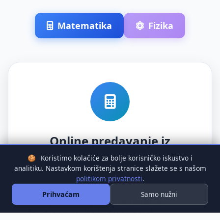
Matematika
Fizika
Online predavanje iz
matematike
🍪
Koristimo kolačiće za bolje korisničko iskustvo i
analitiku. Nastavkom korištenja stranice slažete se s našom
U predavanju se obrađuje:
politikom privatnosti
.
Samo nužni
Prihvaćam
Na koje dijelove gradiva se fokusirati
Što donosi najviše bodova na maturi