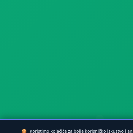
🍪
Koristimo kolačiće za bolje korisničko iskustvo i a