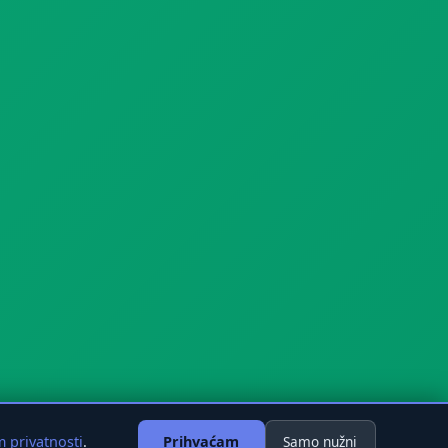
Samo nužni
m privatnosti
.
Prihvaćam