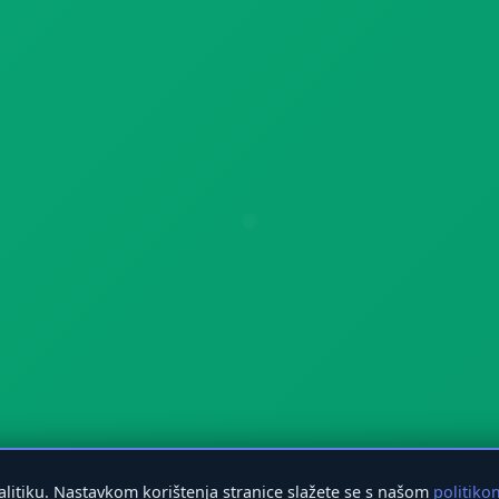
nalitiku. Nastavkom korištenja stranice slažete se s našom
politiko