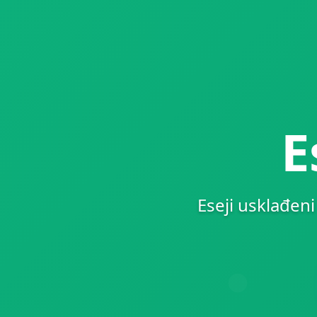
E
Eseji usklađen